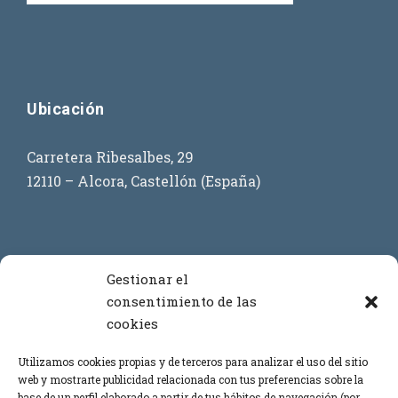
Ubicación
Carretera Ribesalbes, 29
12110 – Alcora, Castellón (España)
Contacto
Gestionar el
consentimiento de las
cookies
+34 964 386 619
+34 699 908 873
Utilizamos cookies propias y de terceros para analizar el uso del sitio
web y mostrarte publicidad relacionada con tus preferencias sobre la
+34 669 443 864
base de un perfil elaborado a partir de tus hábitos de navegación (por