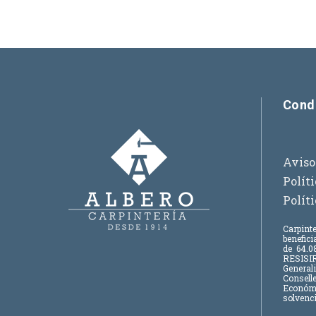
Cond
Aviso
Polít
Polít
Carpinte
benefic
de
64.08
RESISIR
Generali
Consell
Económic
solvenci