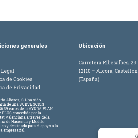
iciones generales
Ubicación
Carretera Ribesalbes, 29
 Legal
12110 – Alcora, Castellón
ica de Cookies
(España)
ica de Privacidad
ria Alberos, S.L.
ha sido
iaria de una SUBVENCION
6,39 euros
de la AYUDA PLAN
 PLUS concedida por la
tat Valenciana a través de la
eria de Hacienda y Modelo
o y destinada para el apoyo a la
a empresarial.
G