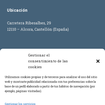
Ubicación
Carretera Ribesalbes, 29
12110 – Alcora, Castellón (España)
Contacto
Gestionar el
consentimiento de las
cookies
+34 964 386 619
+34 699 908 873
Utilizamos cookies propias y de terceros para analizar el uso del sitio
web y mostrarte publicidad relacionada con tus preferencias sobre la
+34 669 443 864
base de un perfil elaborado a partir de tus hábitos de navegación (por
ejemplo, páginas visitadas).
info@carpinteriaalbero.com
Gestionar los servicios
Formulario de contacto