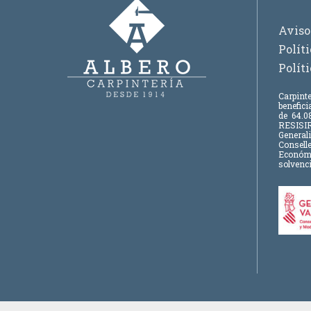
Aviso
Polít
Polít
Carpinte
benefic
de
64.08
RESISIR
Generali
Consell
Económic
solvenci