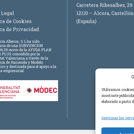
Carretera Ribesalbes, 29
 Legal
12110 – Alcora, Castellón
ica de Cookies
(España)
ica de Privacidad
ria Alberos, S.L.
ha sido
iaria de una SUBVENCION
6,39 euros
de la AYUDA PLAN
 PLUS concedida por la
tat Valenciana a través de la
eria de Hacienda y Modelo
o y destinada para el apoyo a la
a empresarial.
G
Utilizamos cookies 
mostrarte publicida
elaborado a partir 
Gestionar los serv