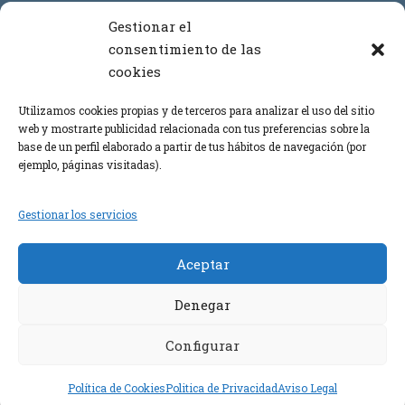
Contacto
Gestionar el
consentimiento de las
cookies
+34 964 386 619
+34 699 908 873
Utilizamos cookies propias y de terceros para analizar el uso del sitio
web y mostrarte publicidad relacionada con tus preferencias sobre la
+34 669 443 864
base de un perfil elaborado a partir de tus hábitos de navegación (por
ejemplo, páginas visitadas).
info@carpinteriaalbero.com
Gestionar los servicios
Formulario de contacto
Aceptar
Denegar
Configurar
Copyright 2017 Carpintería Albero, All Right
Reserved
Política de Cookies
Politica de Privacidad
Aviso Legal