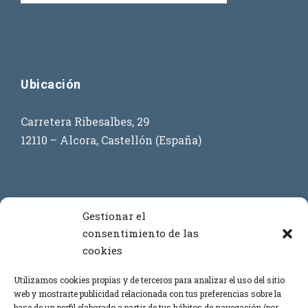
Ubicación
Carretera Ribesalbes, 29
12110 – Alcora, Castellón (España)
Contacto
Gestionar el
consentimiento de las
cookies
+34 964 386 619
+34 699 908 873
Utilizamos cookies propias y de terceros para analizar el uso del sitio
web y mostrarte publicidad relacionada con tus preferencias sobre la
+34 669 443 864
base de un perfil elaborado a partir de tus hábitos de navegación (por